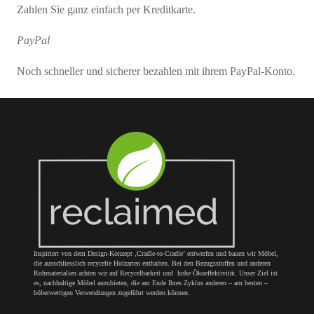
Zahlen Sie ganz einfach per Kreditkarte.
PayPal
Noch schneller und sicherer bezahlen mit ihrem PayPal-Konto.
Inspiriert von dem Design-Konzept ‚Cradle-to-Cradle‘ entwerfen und bauen wir Möbel,
die ausschliesslich recycelte Holzarten enthalten. Bei den Bezugsstoffen und anderen
Rohmaterialien achten wir auf Recycelbarkeit und hohe Ökoeffektivität. Unser Ziel ist
es, nachhaltige Möbel anzubieten, die am Ende Ihres Zyklus anderen – am besten –
höherwertigen Verwendungen zugeführt werden können.