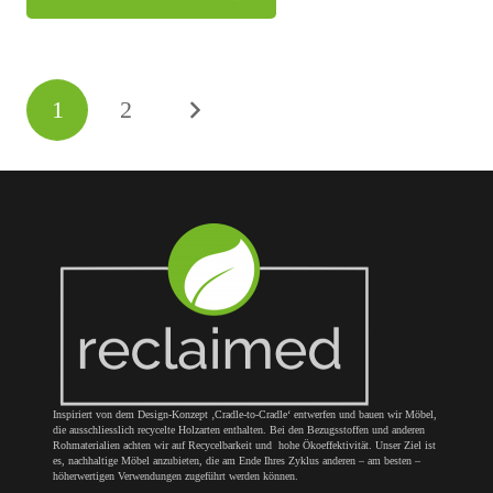
Beitragsnavigation
1
2
Inspiriert von dem Design-Konzept ‚Cradle-to-Cradle‘ entwerfen und bauen wir Möbel,
die ausschliesslich recycelte Holzarten enthalten. Bei den Bezugsstoffen und anderen
Rohmaterialien achten wir auf Recycelbarkeit und hohe Ökoeffektivität. Unser Ziel ist
es, nachhaltige Möbel anzubieten, die am Ende Ihres Zyklus anderen – am besten –
höherwertigen Verwendungen zugeführt werden können.