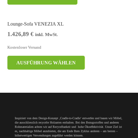
Lounge-Sofa VENEZIA XL
1.426,89
€
inkl. MwSt.
Kostenloser Versand
AUSFÜHRUNG WÄHLEN
Inspiriert von dem Design-Konzept ‚Cradle-to-Cradle‘ entwerfen und bauen wir Möbel,
die ausschliesslich recycelte Holzarten enthalten. Bei den Bezugsstoffen und anderen
Rohmaterialien achten wir auf Recycelbarkeit und hohe Ökoeffektivität. Unser Ziel ist
es, nachhaltige Möbel anzubieten, die am Ende Ihres Zyklus anderen – am besten –
höherwertigen Verwendungen zugeführt werden können.